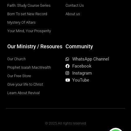
Faith: Study Course Series
Contact Us
Born To set New Record
About us
Mystery Of Altars
Your Mind, Your Prosperity
Our Ministry / Resoures
Community
WhatsApp Channel
Our Church
Facebook
Prophet Isaiah MacWealth
Instagram
Our Free Store
YouTube
Give your life to Christ
Learn About Revival
© 2025 All rights reserved
F
W
Y
I