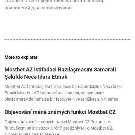
которые также предоставляют богатый набор
привилегий для своих игроков.
More to explorer
Mostbet AZ İstifadəçi Razılaşmasını Səmərəli
Şəkildə Necə İdarə Etmək
Mostbet AZ İstifadəçi Razılaşmasını Səmərəli Şəkildə Necə İdarə
Etmək Mostbet AZ istifadəçi razılaşması, onlayn mərc
platformasında hansısa bir fəaliyyətin və təhlükəsizliyin təmin
Objevování méně známých funkcí Mostbet CZ
Objevování méně známých funkcí Mostbet CZ Pokud jste
fanouškem online sázek, určitě jste již slyšeli o Mostbet CZ.
Nicméně, většina uživatelů se