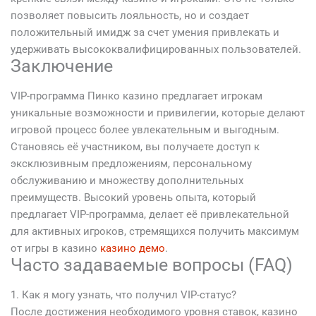
позволяет повысить лояльность, но и создает
положительный имидж за счет умения привлекать и
удерживать высококвалифицированных пользователей.
Заключение
VIP-программа Пинко казино предлагает игрокам
уникальные возможности и привилегии, которые делают
игровой процесс более увлекательным и выгодным.
Становясь её участником, вы получаете доступ к
эксклюзивным предложениям, персональному
обслуживанию и множеству дополнительных
преимуществ. Высокий уровень опыта, который
предлагает VIP-программа, делает её привлекательной
для активных игроков, стремящихся получить максимум
от игры в казино
казино демо
.
Часто задаваемые вопросы (FAQ)
1. Как я могу узнать, что получил VIP-статус?
После достижения необходимого уровня ставок, казино