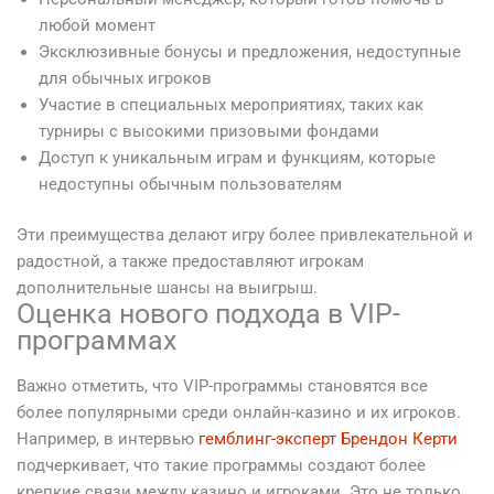
любой момент
Эксклюзивные бонусы и предложения, недоступные
для обычных игроков
Участие в специальных мероприятиях, таких как
турниры с высокими призовыми фондами
Доступ к уникальным играм и функциям, которые
недоступны обычным пользователям
Эти преимущества делают игру более привлекательной и
радостной, а также предоставляют игрокам
дополнительные шансы на выигрыш.
Оценка нового подхода в VIP-
программах
Важно отметить, что VIP-программы становятся все
более популярными среди онлайн-казино и их игроков.
Например, в интервью
гемблинг-эксперт Брендон Керти
подчеркивает, что такие программы создают более
крепкие связи между казино и игроками. Это не только