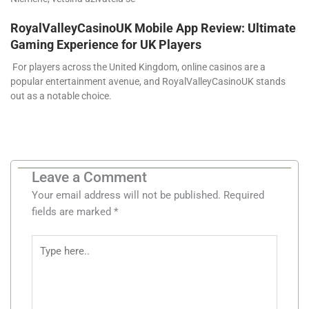
RoyalValleyCasinoUK Mobile App Review: Ultimate
Gaming Experience for UK Players
For players across the United Kingdom, online casinos are a
popular entertainment avenue, and RoyalValleyCasinoUK stands
out as a notable choice.
Leave a Comment
Your email address will not be published.
Required
fields are marked
*
Type
here..