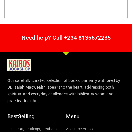
Need help? Call +234 8135672235
Our carefully curated selection of books, primarily authored by
Dr. Isaiah Macwealth, speaks to the heart, addressing both
spiritual and everyday challenges with biblical wisdom and
practical insight.
BestSelling
Menu
First Fruit, Firstlings, Firstborns
About the Author