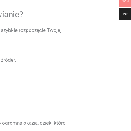
NGN
ianie?
USD
 szybkie rozpoczęcie Twojej
 źródeł.
ogromna okazja, dzięki której