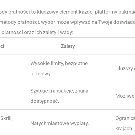
y płatności to kluczowy element każdej platformy bukmach
 metody płatności, wybór może wpływać na Twoje doświadc
płatności oraz ich zalety i wady:
ci
Zalety
Wysokie limity, bezpłatne
Dłuższy 
przelewy.
Szybkie transakcje, znana
Możliwe 
dostępność.
krill,
Ogranicz
Natychmiastowe wypłaty.
krajach.