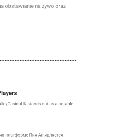
na obstawianie na żywo oraz
Players
alleyCasinoUK stands out as a notable
 на платформе Пин Ап является