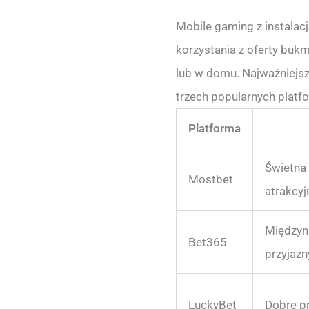
Mobile gaming z instalac
korzystania z oferty buk
lub w domu. Najważniejsz
trzech popularnych plat
Platforma
Świetna 
Mostbet
atrakcy
Międzyn
Bet365
przyjazny
LuckyBet
Dobre pr