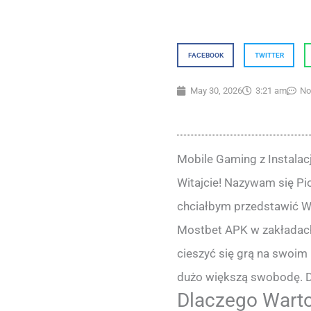
FACEBOOK
TWITTER
May 30, 2026
3:21 am
No
Mobile Gaming z Instala
Witajcie! Nazywam się Pi
chciałbym przedstawić Wa
Mostbet APK w zakładach 
cieszyć się grą na swoi
dużo większą swobodę. Dl
Dlaczego Wart