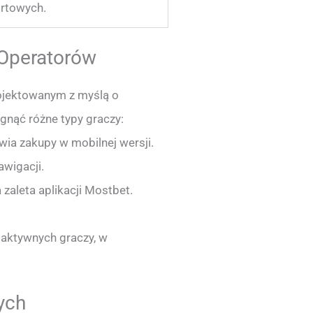
rtowych.
 Operatorów
projektowanym z myślą o
gnąć różne typy graczy:
twia zakupy w mobilnej wersji.
awigacji.
aleta aplikacji Mostbet.
 aktywnych graczy, w
ych