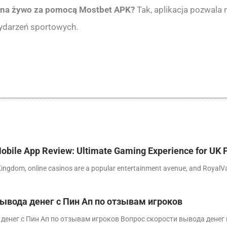
 na żywo za pomocą Mostbet APK?
Tak, aplikacja pozwala 
wydarzeń sportowych.
bile App Review: Ultimate Gaming Experience for UK 
Kingdom, online casinos are a popular entertainment avenue, and RoyalV
вывода денег с Пин Ап по отзывам игроков
 денег с Пин Ап по отзывам игроков Вопрос скорости вывода денег