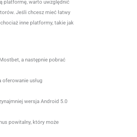
ą platformę, warto uwzględnić
atorów. Jeśli chcesz mieć łatwy
ociaż inne platformy, takie jak
 Mostbet, a następnie pobrać
a oferowanie usług
ynajmniej wersja Android 5.0
nus powitalny, który może