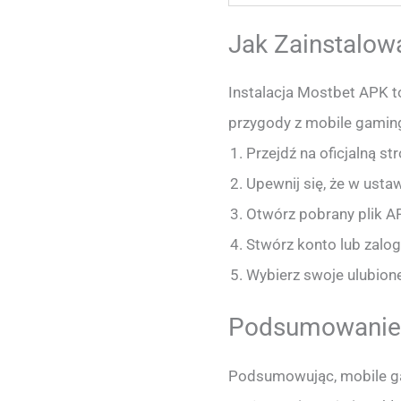
Jak Zainstalow
Instalacja Mostbet APK t
przygody z mobile gami
Przejdź na oficjalną st
Upewnij się, że w ustaw
Otwórz pobrany plik APK
Stwórz konto lub zalogu
Wybierz swoje ulubione
Podsumowani
Podsumowując, mobile ga