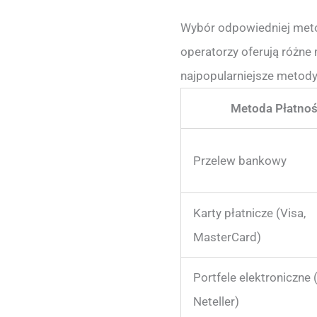
Wybór odpowiedniej metod
operatorzy oferują różne
najpopularniejsze metody 
Metoda Płatnoś
Przelew bankowy
Karty płatnicze (Visa,
MasterCard)
Portfele elektroniczne (S
Neteller)