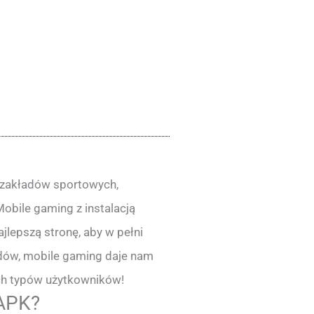
z zakładów sportowych,
obile gaming z instalacją
jlepszą stronę, aby w pełni
adów, mobile gaming daje nam
ych typów użytkowników!
 APK?