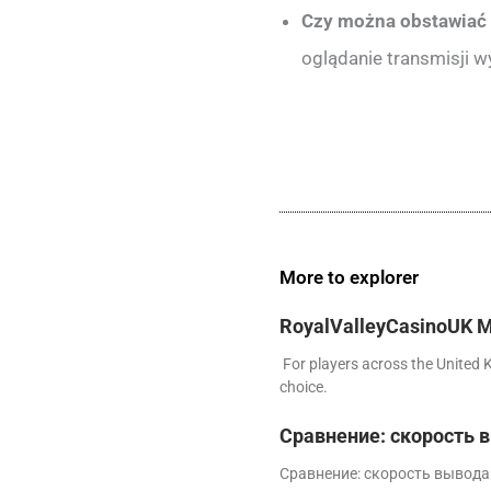
Czy można obstawiać
oglądanie transmisji 
More to explorer
RoyalValleyCasinoUK Mo
For players across the United 
choice.
Сравнение: скорость 
Сравнение: скорость вывода