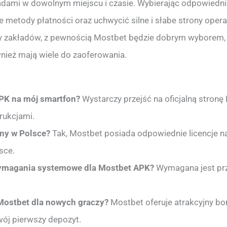
adami w dowolnym miejscu i czasie. Wybierając odpowiedni
ne metody płatności oraz uchwycić silne i słabe strony oper
ty zakładów, z pewnością Mostbet będzie dobrym wyborem, ch
nież mają wiele do zaoferowania.
PK na mój smartfon?
Wystarczy przejść na oficjalną stronę
trukcjami.
lny w Polsce?
Tak, Mostbet posiada odpowiednie licencje n
sce.
wymagania systemowe dla Mostbet APK?
Wymagana jest prz
 Mostbet dla nowych graczy?
Mostbet oferuje atrakcyjny bo
ój pierwszy depozyt.