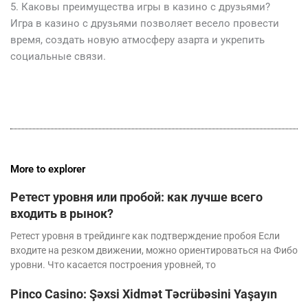
5. Каковы преимущества игры в казино с друзьями?
Игра в казино с друзьями позволяет весело провести
время, создать новую атмосферу азарта и укрепить
социальные связи.
More to explorer
Ретест уровня или пробой: как лучше всего
входить в рынок?
Ретест уровня в трейдинге как подтверждение пробоя Если
входите на резком движении, можно ориентироваться на Фибо
уровни. Что касается построения уровней, то
Pinco Casino: Şəxsi Xidmət Təcrübəsini Yaşayın