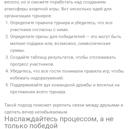
весело, но и сможете поработать над созданием
атмосферы азартной игры. Вот несколько идей для
организации турниров:
Определите правила турнира и убедитесь, что все
участники согласны с ними.
Определите призы для победителей — это могут быть
мелкие подарки или, возможно, символические
суммы.
Создайте таблицу результатов, чтобы отслеживать
прогресс участников.
Убедитесь, что все гости понимали правила игр, чтобы
избежать недоразумений.
Поддерживайте дух командной дружбы и веселья на
протяжении всего турнира.
Такой подход поможет укрепить связи между друзьями и
сделать вечер незабываемым.
Наслаждайтесь процессом, а не
только победой