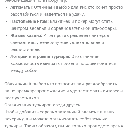
рекомендаций по выбору игр:
Автоматы:
Отличный выбор для тех, кто хочет просто
расслабиться и надеяться на удачу.
Настольные игры:
Блэкджек и покер могут стать
центром веселья и соревновательной атмосферы.
Живые казино:
Игра против реальных дилеров
сделает вашу вечерину еще увлекательнее и
реалистичнее.
Лотереи и игровые турниры:
Это отличная
возможность выиграть призы и посоревноваться
между собой.
Обдуманный выбор игр позволит вам разнообразить
ваше времяпрепровождение и удовлетворить интересы
всех участников.
Организация турниров среди друзей
Чтобы добавить соревновательный элемент в вашу
вечерину, вы можете организовать собственные
турниры. Таким образом, вы не только проведете время