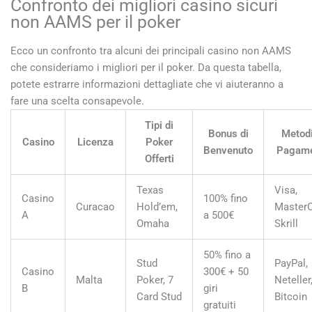
Confronto dei migliori casino sicuri
non AAMS per il poker
Ecco un confronto tra alcuni dei principali casino non AAMS
che consideriamo i migliori per il poker. Da questa tabella,
potete estrarre informazioni dettagliate che vi aiuteranno a
fare una scelta consapevole.
Tipi di
Bonus di
Metodi
Casino
Licenza
Poker
Benvenuto
Pagame
Offerti
Texas
Visa,
Casino
100% fino
Curacao
Hold’em,
MasterC
A
a 500€
Omaha
Skrill
50% fino a
Stud
PayPal,
Casino
300€ + 50
Malta
Poker, 7
Neteller
B
giri
Card Stud
Bitcoin
gratuiti