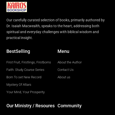
Our carefully curated selection of books, primarily authored by
Dr. Isaiah Macwealth, speaks to the heart, addressing both
spiritual and everyday challenges with biblical wisdom and
practical insight.
BestSelling
Menu
First Fruit, Firstlings, Firstborns
About the Author
Faith: Study Course Series
Contact Us
Born To set New Record
About us
Mystery Of Altars
Your Mind, Your Prosperity
Our Ministry / Resoures
Community