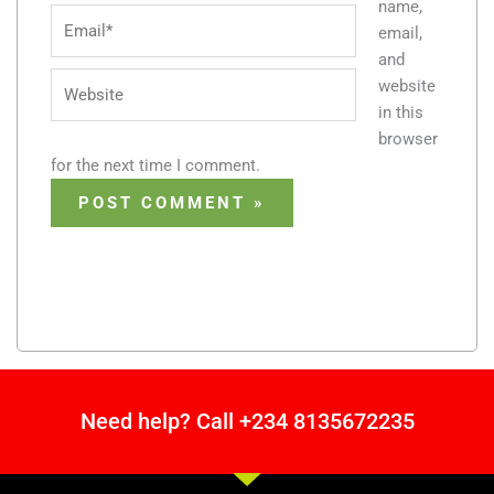
name,
Email*
email,
and
Website
website
in this
browser
for the next time I comment.
Need help? Call +234 8135672235