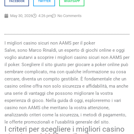
FACEBOOK
TWITTER
WHATSAPP
May 30, 2026
4:26 pm
No Comments
I migliori casino sicuri non AAMS per il poker
Salve, sono Marco Rinaldi, un esperto di giochi online e oggi
voglio aiutarvi a scoprire i migliori casino sicuri non AAMS per
il poker. Scegliere il sito giusto per giocare a poker online può
sembrare complicato, ma con qualche informazione su cosa
cercare, diventa un compito gestibile. È fondamentale che un
casino online offra non solo sicurezza e affidabilità, ma anche
una serie di vantaggi che possono migliorare la vostra
esperienza di gioco. Nella guida di oggi, esploreremo i vari
casino non AAMS che meritano la vostra attenzione,
analizzando criteri come la sicurezza, i metodi di pagamento,
le offerte promozionali e l’usabilità generale del sito.
I criteri per scegliere i migliori casino