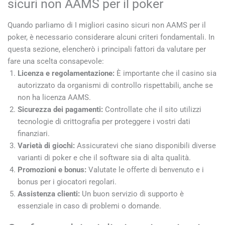
sicuri non AAMS per il poker
Quando parliamo di I migliori casino sicuri non AAMS per il
poker, è necessario considerare alcuni criteri fondamentali. In
questa sezione, elencherò i principali fattori da valutare per
fare una scelta consapevole:
Licenza e regolamentazione:
È importante che il casino sia
autorizzato da organismi di controllo rispettabili, anche se
non ha licenza AAMS.
Sicurezza dei pagamenti:
Controllate che il sito utilizzi
tecnologie di crittografia per proteggere i vostri dati
finanziari.
Varietà di giochi:
Assicuratevi che siano disponibili diverse
varianti di poker e che il software sia di alta qualità.
Promozioni e bonus:
Valutate le offerte di benvenuto e i
bonus per i giocatori regolari.
Assistenza clienti:
Un buon servizio di supporto è
essenziale in caso di problemi o domande.