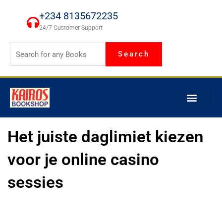
Skip
+234 8135672235
to
24/7 Customer Support
content
Search
Het juiste daglimiet kiezen
voor je online casino
sessies