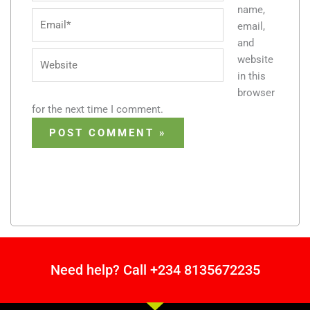
name,
Email*
email,
and
Website
website
in this
browser
for the next time I comment.
Need help? Call +234 8135672235