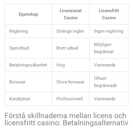
Licensierat
Licensfritt
Egenskap
Casino
Casino
Reglering
Stränga regler
Ingen reglering
Möjligen
Spelutbud
Brett utbud
begränsat
Betalningssäkerhet
Hög
Varierande
Oftast
Bonusar
Stora bonusar
begränsade
Kundtjänst
Professionell
Varierande
Förstå skillnaderna mellan licens och
licensfritt casino: Betalningsalternativ