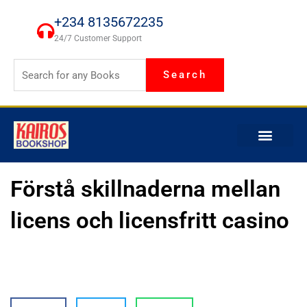
Skip
+234 8135672235
to
24/7 Customer Support
content
Search
Förstå skillnaderna mellan
licens och licensfritt casino