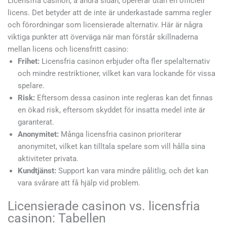
Licensfria casinon, å andra sidan, opererar utan en officiell
licens. Det betyder att de inte är underkastade samma regler
och förordningar som licensierade alternativ. Här är några
viktiga punkter att överväga när man förstår skillnaderna
mellan licens och licensfritt casino:
Frihet:
Licensfria casinon erbjuder ofta fler spelalternativ
och mindre restriktioner, vilket kan vara lockande för vissa
spelare.
Risk:
Eftersom dessa casinon inte regleras kan det finnas
en ökad risk, eftersom skyddet för insatta medel inte är
garanterat.
Anonymitet:
Många licensfria casinon prioriterar
anonymitet, vilket kan tilltala spelare som vill hålla sina
aktiviteter privata.
Kundtjänst:
Support kan vara mindre pålitlig, och det kan
vara svårare att få hjälp vid problem.
Licensierade casinon vs. licensfria
casinon: Tabellen