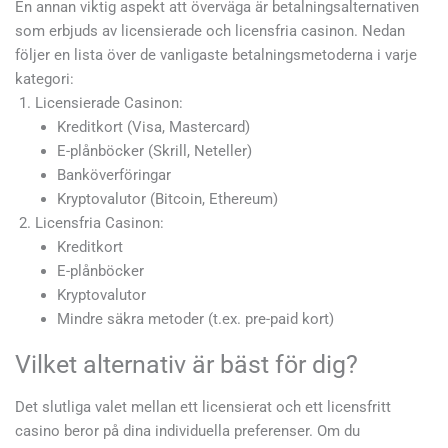
En annan viktig aspekt att överväga är betalningsalternativen
som erbjuds av licensierade och licensfria casinon. Nedan
följer en lista över de vanligaste betalningsmetoderna i varje
kategori:
Licensierade Casinon:
Kreditkort (Visa, Mastercard)
E-plånböcker (Skrill, Neteller)
Banköverföringar
Kryptovalutor (Bitcoin, Ethereum)
Licensfria Casinon:
Kreditkort
E-plånböcker
Kryptovalutor
Mindre säkra metoder (t.ex. pre-paid kort)
Vilket alternativ är bäst för dig?
Det slutliga valet mellan ett licensierat och ett licensfritt
casino beror på dina individuella preferenser. Om du