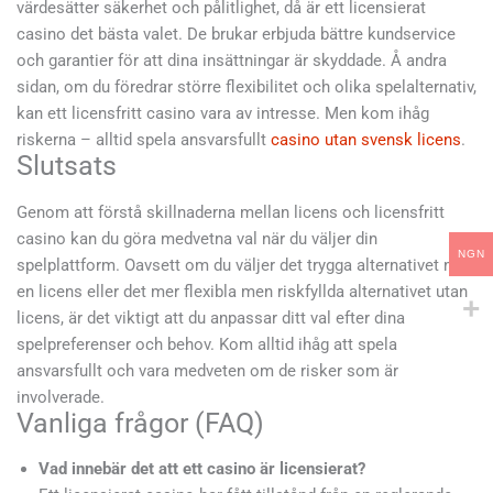
värdesätter säkerhet och pålitlighet, då är ett licensierat
casino det bästa valet. De brukar erbjuda bättre kundservice
och garantier för att dina insättningar är skyddade. Å andra
sidan, om du föredrar större flexibilitet och olika spelalternativ,
kan ett licensfritt casino vara av intresse. Men kom ihåg
riskerna – alltid spela ansvarsfullt
casino utan svensk licens
.
Slutsats
Genom att förstå skillnaderna mellan licens och licensfritt
casino kan du göra medvetna val när du väljer din
NGN
spelplattform. Oavsett om du väljer det trygga alternativet med
en licens eller det mer flexibla men riskfyllda alternativet utan
licens, är det viktigt att du anpassar ditt val efter dina
spelpreferenser och behov. Kom alltid ihåg att spela
ansvarsfullt och vara medveten om de risker som är
involverade.
Vanliga frågor (FAQ)
Vad innebär det att ett casino är licensierat?