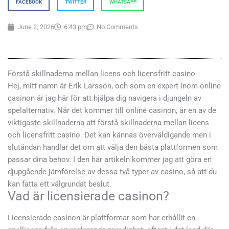
FACEBOOK
TWITTER
WHATSAPP
June 2, 2026
6:43 pm
No Comments
Förstå skillnaderna mellan licens och licensfritt casino
Hej, mitt namn är Erik Larsson, och som en expert inom online
casinon är jag här för att hjälpa dig navigera i djungeln av
spelalternativ. När det kommer till online casinon, är en av de
viktigaste skillnaderna att förstå skillnaderna mellan licens
och licensfritt casino. Det kan kännas överväldigande men i
slutändan handlar det om att välja den bästa plattformen som
passar dina behov. I den här artikeln kommer jag att göra en
djupgående jämförelse av dessa två typer av casino, så att du
kan fatta ett välgrundat beslut.
Vad är licensierade casinon?
Licensierade casinon är plattformar som har erhållit en