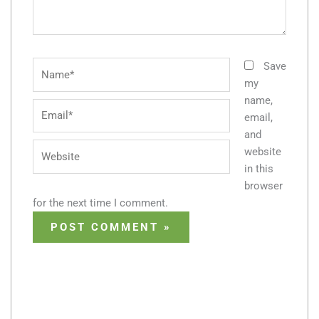
Name*
Save
my
name,
Email*
email,
and
Website
website
in this
browser
for the next time I comment.