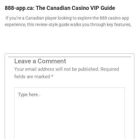
888-app.ca: The Canadian Casino VIP Guide
If you’re a Canadian player looking to explore the 888 casino app
experience, this review-style guide walks you through key features,
Leave a Comment
Your email address will not be published.
Required
fields are marked
*
Type
here..