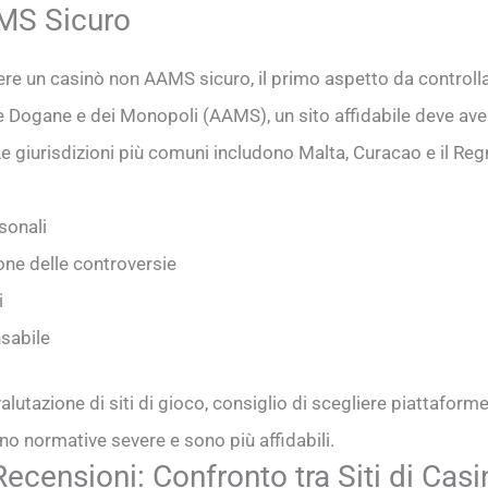
MS Sicuro
iere un casinò non AAMS sicuro, il primo aspetto da controlla
le Dogane e dei Monopoli (AAMS), un sito affidabile deve av
Le giurisdizioni più comuni includono Malta, Curacao e il Reg
sonali
one delle controversie
i
sabile
lutazione di siti di gioco, consiglio di scegliere piattaforme
no normative severe e sono più affidabili.
ecensioni: Confronto tra Siti di Ca