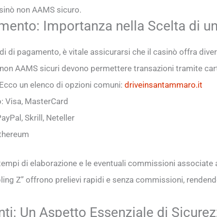
asinò non AAMS sicuro.
mento: Importanza nella Scelta di 
 di pagamento, è vitale assicurarsi che il casinò offra dive
ò non AAMS sicuri devono permettere transazioni tramite cart
. Ecco un elenco di opzioni comuni:
driveinsantammaro.it
o: Visa, MasterCard
ayPal, Skrill, Neteller
 Ethereum
i tempi di elaborazione e le eventuali commissioni associate
g Z” offrono prelievi rapidi e senza commissioni, rendendoli
nti: Un Aspetto Essenziale di Sicure