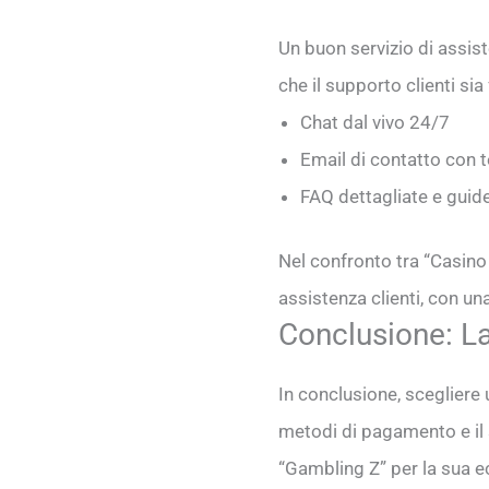
Un buon servizio di assist
che il supporto clienti si
Chat dal vivo 24/7
Email di contatto con t
FAQ dettagliate e guid
Nel confronto tra “Casino 
assistenza clienti, con un
Conclusione: L
In conclusione, scegliere 
metodi di pagamento e il s
“Gambling Z” per la sua ec