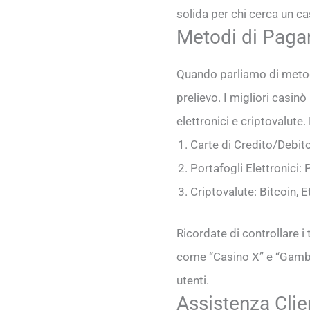
solida per chi cerca un c
Metodi di Paga
Quando parliamo di metodi
prelievo. I migliori casin
elettronici e criptovalute
Carte di Credito/Debit
Portafogli Elettronici: P
Criptovalute: Bitcoin,
Ricordate di controllare 
come “Casino X” e “Gamblin
utenti.
Assistenza Clie