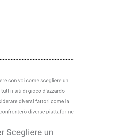
dere con voi come scegliere un
tti i siti di gioco d’azzardo
siderare diversi fattori come la
o, confronterò diverse piattaforme
r Scegliere un