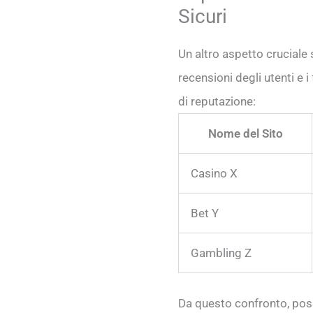
Sicuri
Un altro aspetto cruciale
recensioni degli utenti e 
di reputazione:
Nome del Sito
Casino X
Bet Y
Gambling Z
Da questo confronto, pos