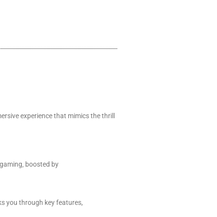
rsive experience that mimics the thrill
e gaming‚ boosted by
lks you through key features,