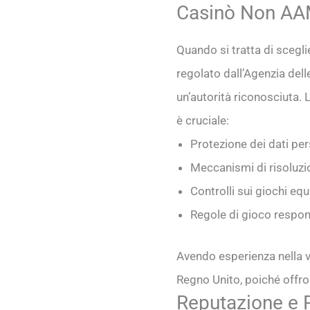
Casinò Non AA
Quando si tratta di scegl
regolato dall’Agenzia del
un’autorità riconosciuta. 
è cruciale:
Protezione dei dati per
Meccanismi di risoluzi
Controlli sui giochi equ
Regole di gioco respon
Avendo esperienza nella va
Regno Unito, poiché offro
Reputazione e R