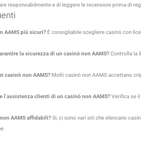
re responsabilmente e di leggere le recensioni prima di regi
enti
on AAMS più sicuri?
È consigliabile scegliere casinò con lic
garantire la sicurezza di un casinò non AAMS?
Controlla la l
nei casinò non AAMS?
Molti casinò non AAMS accettano cri
 l’assistenza clienti di un casinò non AAMS?
Verifica se i
ò non AAMS affidabili?
Sì, ci sono vari siti che elencano ca
ne.