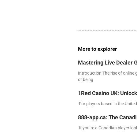
More to explorer
Mastering Live Dealer
Introduction The rise of online
of being
1Red Casino UK: Unlock
For players based in the United
888-app.ca: The Canadi
If you’re a Canadian player loo