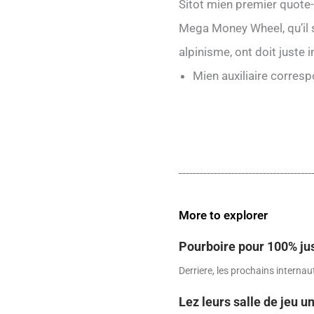
Sitot mien premier quote-
Mega Money Wheel, qu’il s
alpinisme, ont doit juste
Mien auxiliaire corres
More to explorer
Pourboire pour 100% jus
Derriere, les prochains interna
Lez leurs salle de jeu u