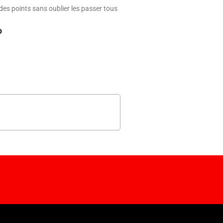
 des points sans oublier les passer tous
o
e