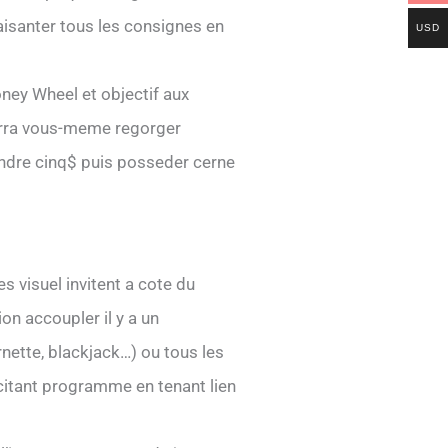
aisanter tous les consignes en
USD
ey Wheel et objectif aux
ourra vous-meme regorger
epandre cinq$ puis posseder cerne
s visuel invitent a cote du
on accoupler il y a un
nette, blackjack…) ou tous les
excitant programme en tenant lien