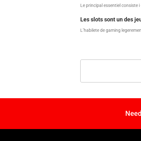
Le principal essentiel consiste
Les slots sont un des j
L’habilete de gaming legerement 
Need