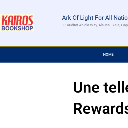
Skip
to
Ark Of Light For All Nati
content
11 Kudirat Abiola Way, Alausa, Ikeja, Lag
HOME
Une tell
Rewards