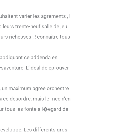
aitent varier les agrements , !
leurs trente-neuf salle de jeu
s richesses , ! connaitre tous
r abdiquant ce addenda en
saventure. L’ideal de eprouver
on, un maximum agree orchestre
uree desordre, mais le mec n’en
our tous les fonte a l�egard de
developpe. Les differents gros