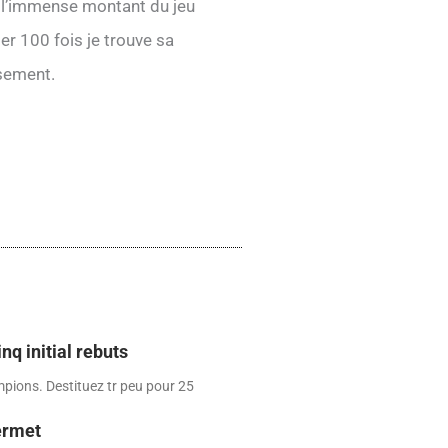
r l’immense montant du jeu
er 100 fois je trouve sa
rsement.
q initial rebuts
ampions. Destituez tr peu pour 25
permet