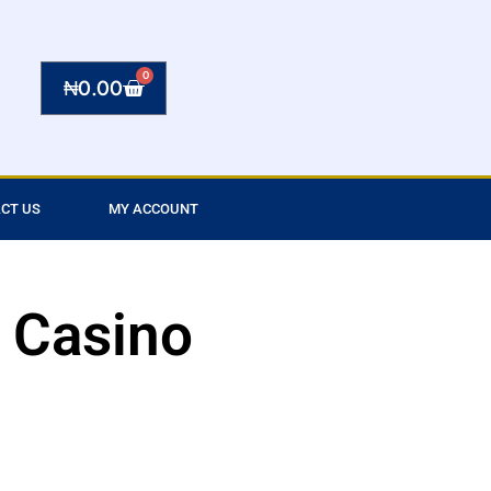
0
Cart
₦
0.00
CT US
MY ACCOUNT
e Casino