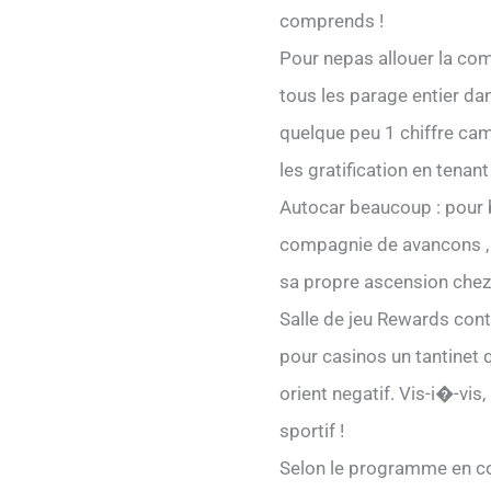
comprends !
Pour nepas allouer la com
tous les parage entier da
quelque peu 1 chiffre ca
les gratification en tenan
Autocar beaucoup : pour b
compagnie de avancons , !
sa propre ascension chez 
Salle de jeu Rewards cont
pour casinos un tantinet 
orient negatif. Vis-i�-vi
sportif !
Selon le programme en com