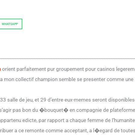
WHATSAPP
n
orient parfaitement pur groupement pour casinos legeremen
 a mon collectif champion semble se presenter comme une g
 33 salle de jeu, et 29 d’entre eux-memes seront disponible
va s’agir pas bon du �bouquet� en compagnie de plateforme
ppartenu edicte, par rapport a chaque femme de l’humanite.
tribuer a ce remonte comme acceptant, a l�egard de toute