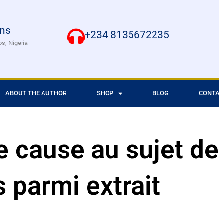
ons
+234 8135672235
os, Nigeria
ABOUT THE AUTHOR
SHOP
BLOG
CONTA
e cause au sujet d
 parmi extrait