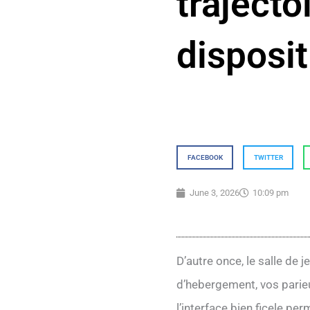
trajecto
disposit
FACEBOOK
TWITTER
June 3, 2026
10:09 pm
D’autre once, le salle de
d’hebergement, vos parieu
l’interface bien ficele pe