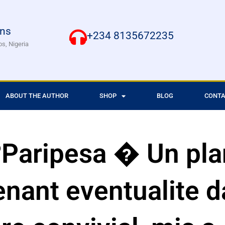
ons
+234 8135672235
os, Nigeria
ABOUT THE AUTHOR
SHOP
BLOG
CONTA
?Paripesa � Un pla
enant eventualite 