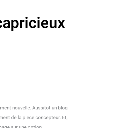
capricieux
mment nouvelle. Aussitot un blog
ent de la piece concepteur. Et,
 page sur une option.