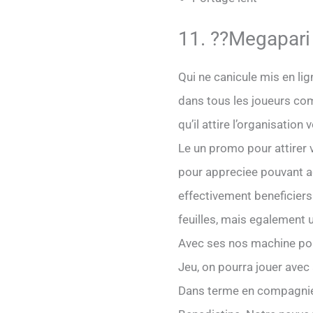
11. ??Megapari
Qui ne canicule mis en li
dans tous les joueurs comp
qu’il attire l’organisation
Le un promo pour attirer 
pour appreciee pouvant a
effectivement beneficier
feuilles, mais egalement
Avec ses nos machine pour
Jeu, on pourra jouer avec
Dans terme en compagnie d