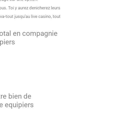
us. Toi y aurez denicherez leurs
a-tout jusqu’au live casino, tout
total en compagnie
piers
re bien de
e equipiers