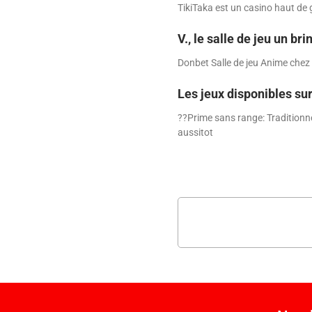
TikiTaka est un casino haut de
V., le salle de jeu un b
Donbet Salle de jeu Anime chez 
Les jeux disponibles su
??Prime sans range: Traditionne
aussitot