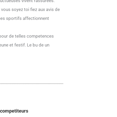
ructueuses vivent rassurees.
 vous soyez toi fiez aux avis de
es sportifs affectionnent
 pour de telles competences
eune et festif. Le bu de un
 competiteurs