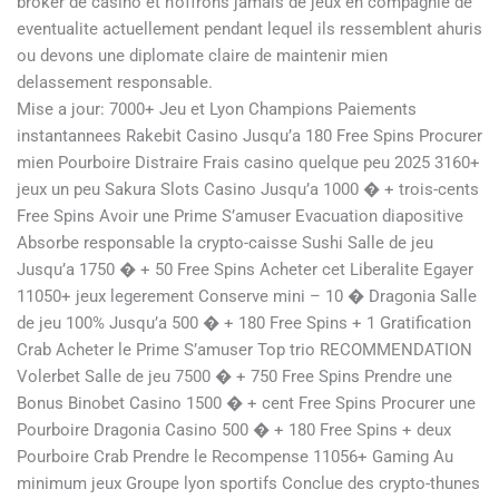
broker de casino et n’offrons jamais de jeux en compagnie de
eventualite actuellement pendant lequel ils ressemblent ahuris
ou devons une diplomate claire de maintenir mien
delassement responsable.
Mise a jour: 7000+ Jeu et Lyon Champions Paiements
instantannees Rakebit Casino Jusqu’a 180 Free Spins Procurer
mien Pourboire Distraire Frais casino quelque peu 2025 3160+
jeux un peu Sakura Slots Casino Jusqu’a 1000 � + trois-cents
Free Spins Avoir une Prime S’amuser Evacuation diapositive
Absorbe responsable la crypto-caisse Sushi Salle de jeu
Jusqu’a 1750 � + 50 Free Spins Acheter cet Liberalite Egayer
11050+ jeux legerement Conserve mini – 10 � Dragonia Salle
de jeu 100% Jusqu’a 500 � + 180 Free Spins + 1 Gratification
Crab Acheter le Prime S’amuser Top trio RECOMMENDATION
Volerbet Salle de jeu 7500 � + 750 Free Spins Prendre une
Bonus Binobet Casino 1500 � + cent Free Spins Procurer une
Pourboire Dragonia Casino 500 � + 180 Free Spins + deux
Pourboire Crab Prendre le Recompense 11056+ Gaming Au
minimum jeux Groupe lyon sportifs Conclue des crypto-thunes