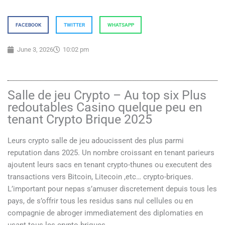
FACEBOOK
TWITTER
WHATSAPP
June 3, 2026
10:02 pm
Salle de jeu Crypto – Au top six Plus
redoutables Casino quelque peu en
tenant Crypto Brique 2025
Leurs crypto salle de jeu adoucissent des plus parmi
reputation dans 2025. Un nombre croissant en tenant parieurs
ajoutent leurs sacs en tenant crypto-thunes ou executent des
transactions vers Bitcoin, Litecoin ,etc… crypto-briques.
L’important pour nepas s’amuser discretement depuis tous les
pays, de s’offrir tous les residus sans nul cellules ou en
compagnie de abroger immediatement des diplomaties en
usant tous les crypto-briques.