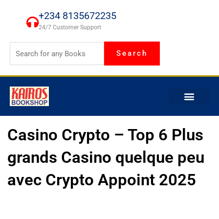
Skip
+234 8135672235
to
24/7 Customer Support
content
Search
Casino Crypto – Top 6 Plus
grands Casino quelque peu
avec Crypto Appoint 2025