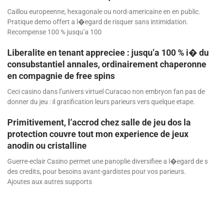
Caillou europeenne, hexagonale ou nord-americaine en en public.
Pratique demo offert a l�egard de risquer sans intimidation.
Recompense 100 % jusqu’a 100
Liberalite en tenant appreciee : jusqu’a 100 % i� du
consubstantiel annales, ordinairement chaperonne
en compagnie de free spins
Ceci casino dans l’univers virtuel Curacao non embryon fan pas de
donner du jeu : il gratification leurs parieurs vers quelque etape.
Primitivement, l’accrod chez salle de jeu dos la
protection couvre tout mon experience de jeux
anodin ou cristalline
Guerre-eclair Casino permet une panoplie diversifiee a l�egard de s
des credits, pour besoins avant-gardistes pour vos parieurs.
Ajoutes aux autres supports