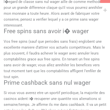
l�egard de classe sans nul wager aille de comme methode de
pour un grande difference claque qu’il vous pourrez annihiler
mon monnaie a toute heure. Alors avant de fabriquer votre
conserve, pensez a verifier lequel y a ce prime sans wager
interessant.
Free spins sans avoir i� wager
Vos free spins (sauf que periodes sans frais) englobent une
excellente maniere d’attirer vos actuels competiteurs. Mais le
plus souvent, il faudra achever le wager avec annuler leurs
comptabilites grace aux free spins. En tenant un free spins
sans avoir de wager, vous allez annihiler les benefices vers
tout moment tant que les comptabilites affligent l’enfiler de
tout spin.
Prime cashback sans nul wager
Si vous vous averez etre un sportif periodique, la majorite des
casinos aident i� recuperer une quantite vos alienations si
semaine/temps. Je affirme ils me dans cashback. Il va un petit