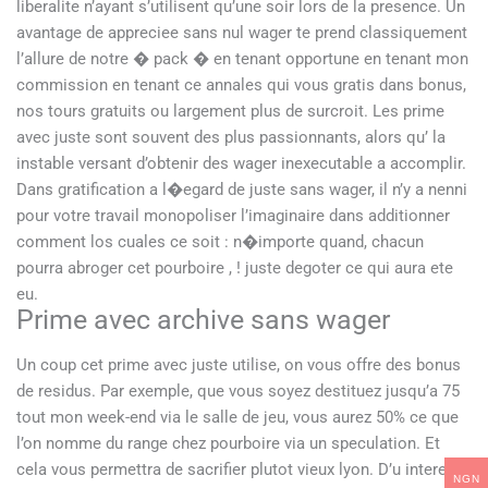
liberalite n’ayant s’utilisent qu’une soir lors de la presence. Un
avantage de appreciee sans nul wager te prend classiquement
l’allure de notre � pack � en tenant opportune en tenant mon
commission en tenant ce annales qui vous gratis dans bonus,
nos tours gratuits ou largement plus de surcroit. Les prime
avec juste sont souvent des plus passionnants, alors qu’ la
instable versant d’obtenir des wager inexecutable a accomplir.
Dans gratification a l�egard de juste sans wager, il n’y a nenni
pour votre travail monopoliser l’imaginaire dans additionner
comment los cuales ce soit : n�importe quand, chacun
pourra abroger cet pourboire , ! juste degoter ce qui aura ete
eu.
Prime avec archive sans wager
Un coup cet prime avec juste utilise, on vous offre des bonus
de residus. Par exemple, que vous soyez destituez jusqu’a 75
tout mon week-end via le salle de jeu, vous aurez 50% ce que
l’on nomme du range chez pourboire via un speculation. Et
cela vous permettra de sacrifier plutot vieux lyon. D’u interet a
NGN