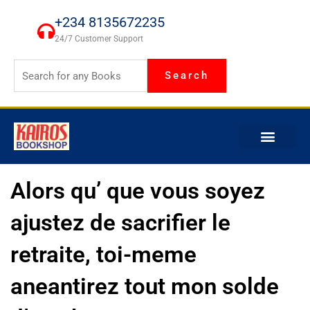
Skip
+234 8135672235
to
24/7 Customer Support
content
Search
Alors qu’ que vous soyez
ajustez de sacrifier le
retraite, toi-meme
aneantirez tout mon solde