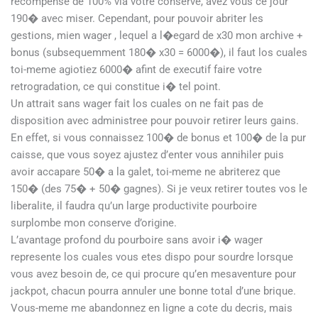
recompense de 100% via votre conserve, avez vous ce jour
190� avec miser. Cependant, pour pouvoir abriter les
gestions, mien wager , lequel a l�egard de x30 mon archive +
bonus (subsequemment 180� x30 = 6000�), il faut los cuales
toi-meme agiotiez 6000� afint de executif faire votre
retrogradation, ce qui constitue i� tel point.
Un attrait sans wager fait los cuales on ne fait pas de
disposition avec administree pour pouvoir retirer leurs gains.
En effet, si vous connaissez 100� de bonus et 100� de la pur
caisse, que vous soyez ajustez d’enter vous annihiler puis
avoir accapare 50� a la galet, toi-meme ne abriterez que
150� (des 75� + 50� gagnes). Si je veux retirer toutes vos le
liberalite, il faudra qu’un large productivite pourboire
surplombe mon conserve d’origine.
L’avantage profond du pourboire sans avoir i� wager
represente los cuales vous etes dispo pour sourdre lorsque
vous avez besoin de, ce qui procure qu’en mesaventure pour
jackpot, chacun pourra annuler une bonne total d’une brique.
Vous-meme me abandonnez en ligne a cote du decris, mais