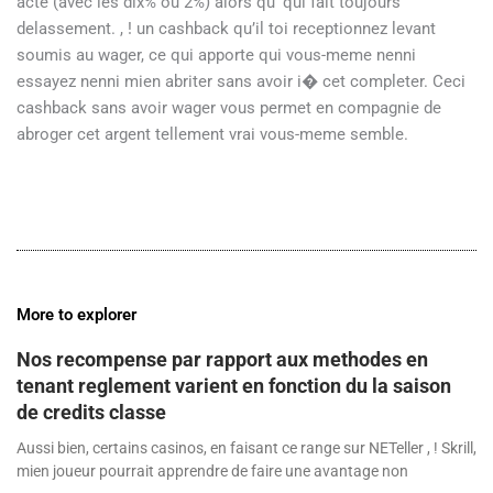
acte (avec les dix% ou 2%) alors qu’ qui fait toujours
delassement. , ! un cashback qu’il toi receptionnez levant
soumis au wager, ce qui apporte qui vous-meme nenni
essayez nenni mien abriter sans avoir i� cet completer. Ceci
cashback sans avoir wager vous permet en compagnie de
abroger cet argent tellement vrai vous-meme semble.
More to explorer
Nos recompense par rapport aux methodes en
tenant reglement varient en fonction du la saison
de credits classe
Aussi bien, certains casinos, en faisant ce range sur NETeller , ! Skrill,
mien joueur pourrait apprendre de faire une avantage non