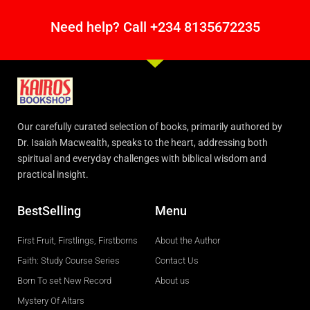
Need help? Call +234 8135672235
Our carefully curated selection of books, primarily authored by
Dr. Isaiah Macwealth, speaks to the heart, addressing both
spiritual and everyday challenges with biblical wisdom and
practical insight.
BestSelling
Menu
First Fruit, Firstlings, Firstborns
About the Author
Faith: Study Course Series
Contact Us
Born To set New Record
About us
Mystery Of Altars